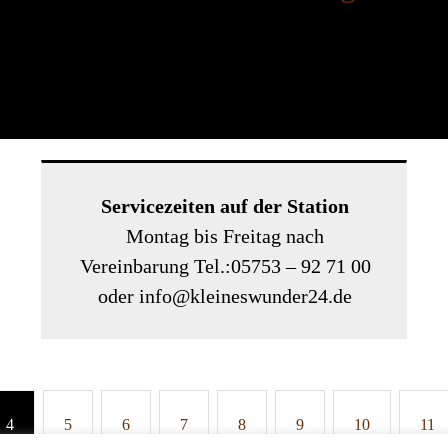
Servicezeiten auf der Station
Montag bis Freitag nach
Vereinbarung Tel.:05753 – 92 71 00
oder info@kleineswunder24.de
4
5
6
7
8
9
10
11