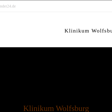
nder24.de
Klinikum Wolfsb
Babygalerie
Klinikum Wolfsburg